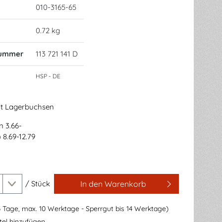
010-3165-65
0.72 kg
nummer
113 721 141 D
HSP - DE
t Lagerbuchsen
 3.66-
 8.69-12.79
/
Stück
In den Warenkorb
3 Tage, max. 10 Werktage - Sperrgut bis 14 Werktage)
el hinzufügen