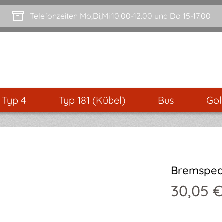
Telefonzeiten Mo,Di,Mi 10.00-12.00 und Do 15-17.00
- Typ 4
Typ 181 (Kübel)
Bus
Gol
Bremspeda
30,05 