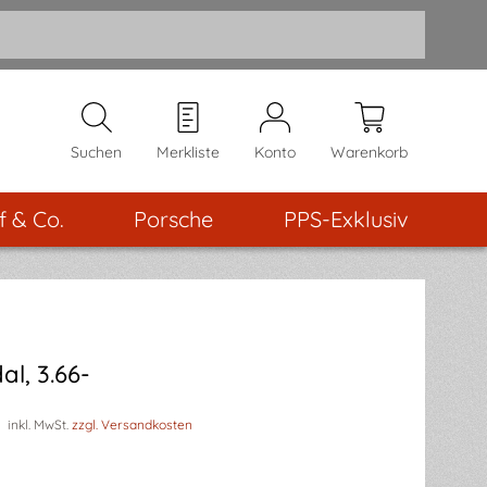
Suchen
Merkliste
Konto
Warenkorb
f & Co.
Porsche
PPS-Exklusiv
l, 3.66-
€
inkl. MwSt.
zzgl. Versandkosten