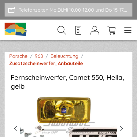
Zum Hauptinhalt springen
Telefonzeiten Mo,Di,Mi 10.00-12.00 und Do 15-17.00
Porsche
/
968
/
Beleuchtung
/
Zusatzscheinwerfer, Anbauteile
Fernscheinwerfer, Comet 550, Hella,
gelb
Bildergalerie überspringen