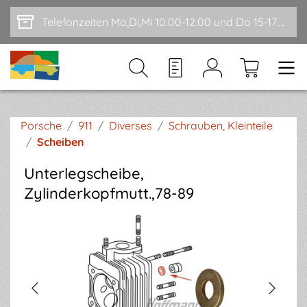
Zum Hauptinhalt springen
Telefonzeiten Mo,Di,Mi 10.00-12.00 und Do 15-17.00
Porsche
/
911
/
Diverses
/
Schrauben, Kleinteile
/
Scheiben
Unterlegscheibe,
Zylinderkopfmutt.,78-89
Bildergalerie überspringen