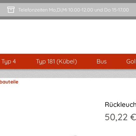
Telefonzeiten Mo,Di,Mi 10.00-12.00 und Do 15-17.00
- Typ 4
Typ 181 (Kübel)
Bus
Gol
bauteile
Rückleuch
50,22 