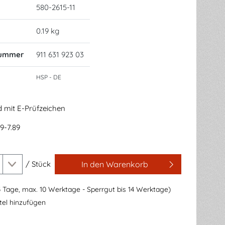
580-2615-11
0.19 kg
nummer
911 631 923 03
HSP - DE
 mit E-Prüfzeichen
9-7.89
/
Stück
In den Warenkorb
3 Tage, max. 10 Werktage - Sperrgut bis 14 Werktage)
el hinzufügen