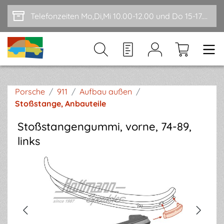
Zum Hauptinhalt springen
Telefonzeiten Mo,Di,Mi 10.00-12.00 und Do 15-17.00
Porsche
/
911
/
Aufbau außen
/
Stoßstange, Anbauteile
Stoßstangengummi, vorne, 74-89,
links
Bildergalerie überspringen