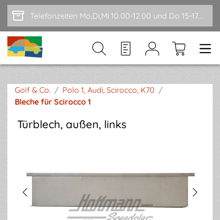
Zum Hauptinhalt springen
Telefonzeiten Mo,Di,Mi 10.00-12.00 und Do 15-17.00
Golf & Co.
/
Polo 1, Audi, Scirocco, K70
/
Bleche für Scirocco 1
Türblech, außen, links
Bildergalerie überspringen