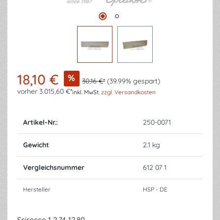
18,10 €
%
30,16 €*
(39.99% gespart)
vorher 3.015,60 €*
inkl. MwSt.
zzgl. Versandkosten
Artikel-Nr.:
250-0071
Gewicht
2.1 kg
Vergleichsnummer
612 07 1
Hersteller
HSP - DE
Scirocco 1 2.74-12.80