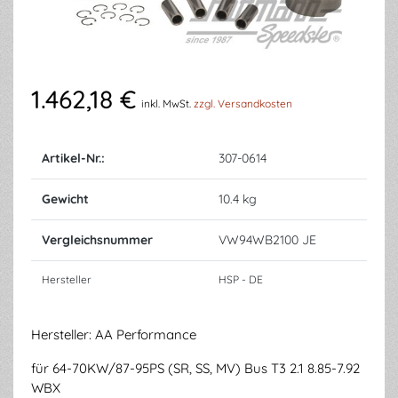
1.462,18 €
inkl. MwSt.
zzgl. Versandkosten
Artikel-Nr.:
307-0614
Gewicht
10.4 kg
Vergleichsnummer
VW94WB2100 JE
Hersteller
HSP - DE
Hersteller: AA Performance
für 64-70KW/87-95PS (SR, SS, MV) Bus T3 2.1 8.85-7.92
WBX