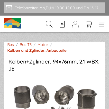
Zum Hauptinhalt springen
Telefonzeiten Mo,Di,Mi 10.00-12.00 und Do 15-17.00
Bus
/
Bus T3
/
Motor
/
Kolben und Zylinder, Anbauteile
Kolben+Zylinder, 94x76mm, 2.1 WBX,
JE
Bildergalerie überspringen