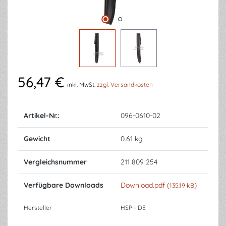
56,47 €
inkl. MwSt.
zzgl. Versandkosten
Artikel-Nr.:
096-0610-02
Gewicht
0.61 kg
Vergleichsnummer
211 809 254
Verfügbare Downloads
Download.pdf (
)
135.19 kB
Hersteller
HSP - DE