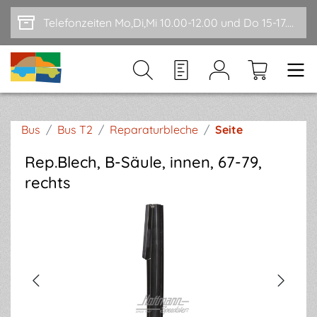
Zum Hauptinhalt springen
Telefonzeiten Mo,Di,Mi 10.00-12.00 und Do 15-17.00
Bus
/
Bus T2
/
Reparaturbleche
/
Seite
Rep.Blech, B-Säule, innen, 67-79,
rechts
Bildergalerie überspringen