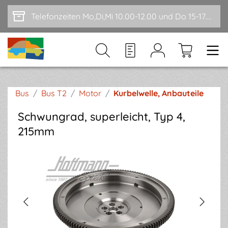
Zum Hauptinhalt springen
Telefonzeiten Mo,Di,Mi 10.00-12.00 und Do 15-17.00
Bus
/
Bus T2
/
Motor
/
Kurbelwelle, Anbauteile
Schwungrad, superleicht, Typ 4,
215mm
Bildergalerie überspringen