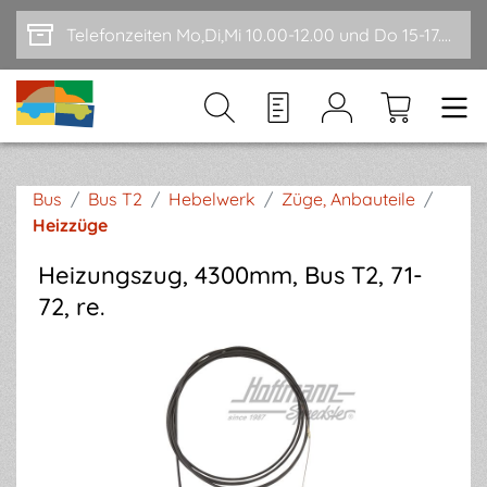
Zum Hauptinhalt springen
Telefonzeiten Mo,Di,Mi 10.00-12.00 und Do 15-17.00
Bus
/
Bus T2
/
Hebelwerk
/
Züge, Anbauteile
/
Heizzüge
Heizungszug, 4300mm, Bus T2, 71-
72, re.
Bildergalerie überspringen