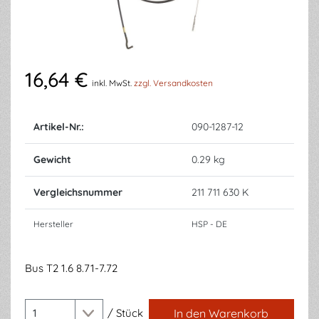
16,64 €
inkl. MwSt.
zzgl. Versandkosten
Artikel-Nr.:
090-1287-12
Gewicht
0.29 kg
Vergleichsnummer
211 711 630 K
Hersteller
HSP - DE
Bus T2 1.6 8.71-7.72
/
Stück
In den Warenkorb