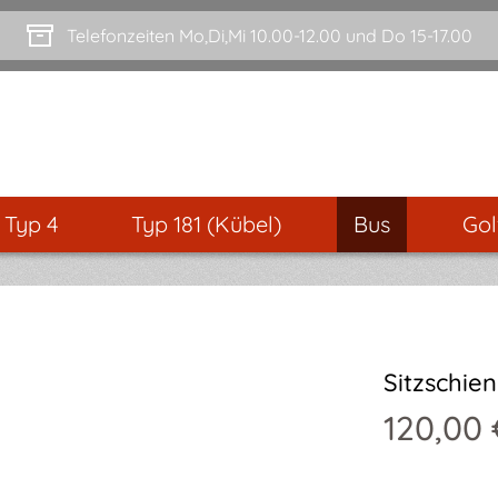
Telefonzeiten Mo,Di,Mi 10.00-12.00 und Do 15-17.00
- Typ 4
Typ 181 (Kübel)
Bus
Gol
Sitzschien
120,00 