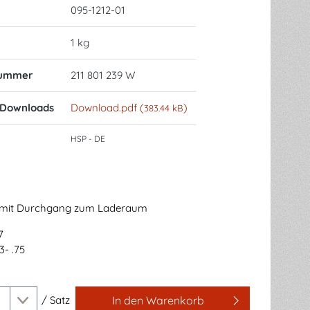
095-1212-01
1 kg
nummer
211 801 239 W
 Downloads
Download.pdf (
)
383.44 kB
HSP - DE
 mit Durchgang zum Laderaum
7
3- .75
/
Satz
In den Warenkorb