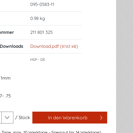
095-0583-11
0.98 kg
nummer
211 801 325
 Downloads
Download.pdf (
)
87.63 kB
HSP - DE
: 1mm
7- .75
/
Stück
In den Warenkorb
3 Tage, max. 10 Werktage - Sperrgut bis 14 Werktage)