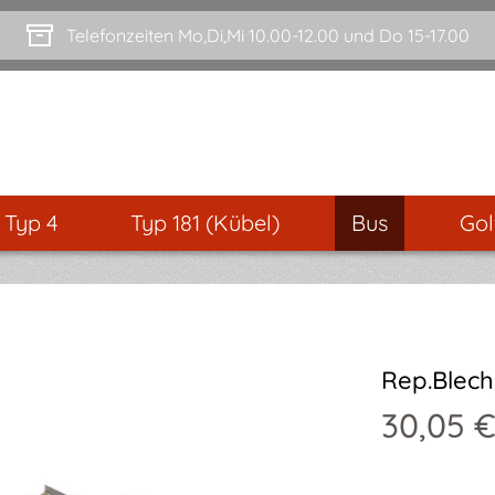
Telefonzeiten Mo,Di,Mi 10.00-12.00 und Do 15-17.00
- Typ 4
Typ 181 (Kübel)
Bus
Gol
Rep.Blech,
30,05 