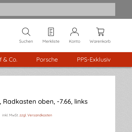
Suchen
Merkliste
Konto
Warenkorb
f & Co.
Porsche
PPS-Exklusiv
 Radkasten oben, -7.66, links
€
inkl. MwSt.
zzgl. Versandkosten