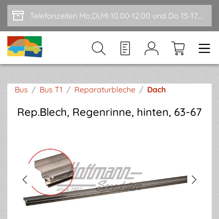
Zum Hauptinhalt springen
Telefonzeiten Mo,Di,Mi 10.00-12.00 und Do 15-17.00
Bus
/
Bus T1
/
Reparaturbleche
/
Dach
Rep.Blech, Regenrinne, hinten, 63-67
Bildergalerie überspringen