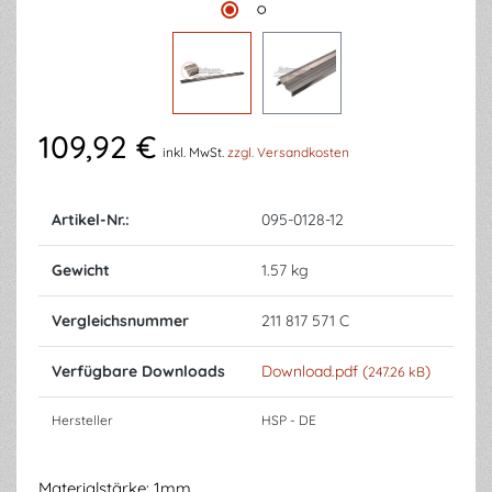
109,92 €
inkl. MwSt.
zzgl. Versandkosten
Artikel-Nr.:
095-0128-12
Gewicht
1.57 kg
Vergleichsnummer
211 817 571 C
Verfügbare Downloads
Download.pdf (
)
247.26 kB
Hersteller
HSP - DE
Materialstärke: 1mm