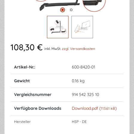
108,30 €
inkl. MwSt.
zzgl. Versandkosten
Artikel-Nr.:
600-8420-01
Gewicht
0.16 kg
Vergleichsnummer
914 542 325 10
Verfügbare Downloads
Download.pdf (
)
113.61 kB
Hersteller
HSP - DE