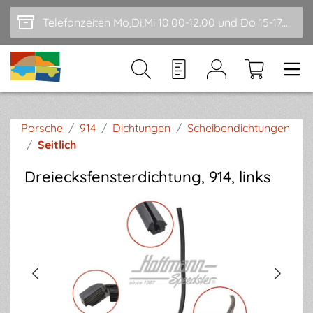
Zum Hauptinhalt springen
Telefonzeiten Mo,Di,Mi 10.00-12.00 und Do 15-17.00
Porsche
/
914
/
Dichtungen
/
Scheibendichtungen
/
Seitlich
Dreiecksfensterdichtung, 914, links
Bildergalerie überspringen