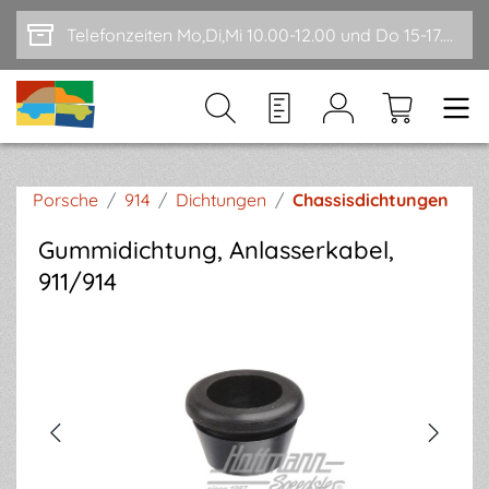
Zum Hauptinhalt springen
Telefonzeiten Mo,Di,Mi 10.00-12.00 und Do 15-17.00
Porsche
/
914
/
Dichtungen
/
Chassisdichtungen
Gummidichtung, Anlasserkabel,
911/914
Bildergalerie überspringen