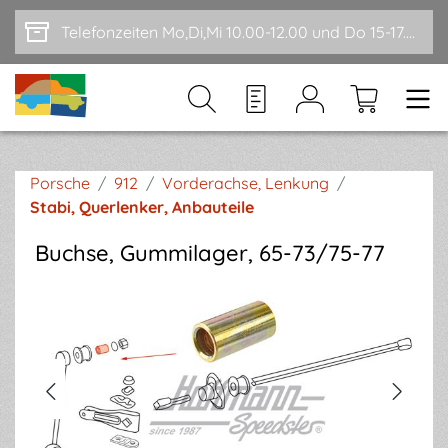
Zum Hauptinhalt springen
Telefonzeiten Mo,Di,Mi 10.00-12.00 und Do 15-17.00
Porsche
/
912
/
Vorderachse, Lenkung
/
Stabi, Querlenker, Anbauteile
Buchse, Gummilager, 65-73/75-77
Bildergalerie überspringen