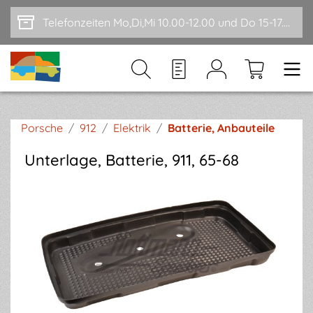
Zum Hauptinhalt springen
Telefonzeiten Mo,Di,Mi 10.00-12.00 und Do 15-17.00
Porsche
/
912
/
Elektrik
/
Batterie, Anbauteile
Unterlage, Batterie, 911, 65-68
Bildergalerie überspringen