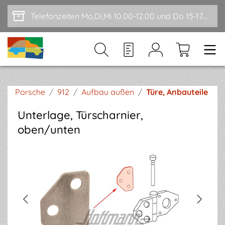
Zum Hauptinhalt springen
Telefonzeiten Mo,Di,Mi 10.00-12.00 und Do 15-17.00
Porsche
/
912
/
Aufbau außen
/
Türe, Anbauteile
Unterlage, Türscharnier,
oben/unten
Bildergalerie überspringen