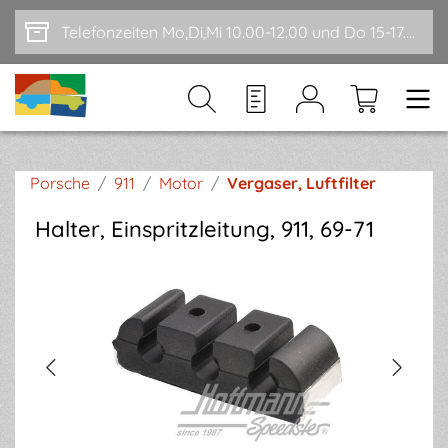
Zum Hauptinhalt springen
Telefonzeiten Mo,Di,Mi 10.00-12.00 und Do 15-17.00
Porsche
/
911
/
Motor
/
Vergaser, Luftfilter
Halter, Einspritzleitung, 911, 69-71
Bildergalerie überspringen