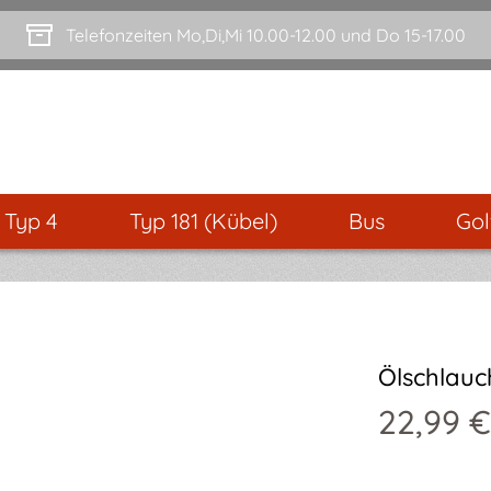
Telefonzeiten Mo,Di,Mi 10.00-12.00 und Do 15-17.00
- Typ 4
Typ 181 (Kübel)
Bus
Gol
Ölschlauc
22,99 €