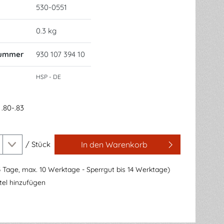
530-0551
0.3 kg
nummer
930 107 394 10
HSP - DE
.80-.83
/
Stück
In den Warenkorb
3 Tage, max. 10 Werktage - Sperrgut bis 14 Werktage)
el hinzufügen