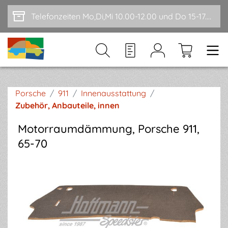
Zum Hauptinhalt springen
Telefonzeiten Mo,Di,Mi 10.00-12.00 und Do 15-17.00
Porsche
/
911
/
Innenausstattung
/
Zubehör, Anbauteile, innen
Motorraumdämmung, Porsche 911,
65-70
Bildergalerie überspringen