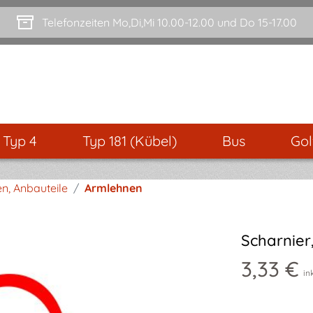
Telefonzeiten Mo,Di,Mi 10.00-12.00 und Do 15-17.00
- Typ 4
Typ 181 (Kübel)
Bus
Gol
n, Anbauteile
/
Armlehnen
Scharnier
3,33 €
in