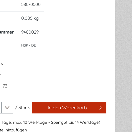
580-0500
0.005 kg
nummer
9400029
HSP - DE
ts
k
-.73
/
Stück
In den Warenkorb
3 Tage, max. 10 Werktage - Sperrgut bis 14 Werktage)
el hinzufügen