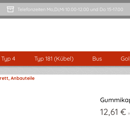
Telefonzeiten Mo,Di,Mi 10.00-12.00 und Do 15-17.00
- Typ 4
Typ 181 (Kübel)
Bus
Gol
ett, Anbauteile
Gummikapp
12,61 €
i