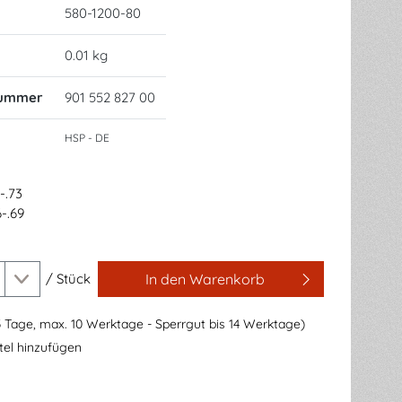
580-1200-80
0.01 kg
nummer
901 552 827 00
HSP - DE
-.73
-.69
/
Stück
In den Warenkorb
3 Tage, max. 10 Werktage - Sperrgut bis 14 Werktage)
el hinzufügen