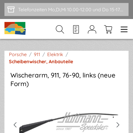
Zum Hauptinhalt springen
Telefonzeiten Mo,Di,Mi 10.00-12.00 und Do 15-17.00
Porsche
/
911
/
Elektrik
/
Scheibenwischer, Anbauteile
Wischerarm, 911, 76-90, links (neue
Form)
Bildergalerie überspringen