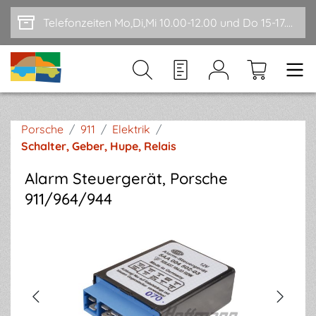
Zum Hauptinhalt springen
Telefonzeiten Mo,Di,Mi 10.00-12.00 und Do 15-17.00
Porsche
/
911
/
Elektrik
/
Schalter, Geber, Hupe, Relais
Alarm Steuergerät, Porsche
911/964/944
Bildergalerie überspringen