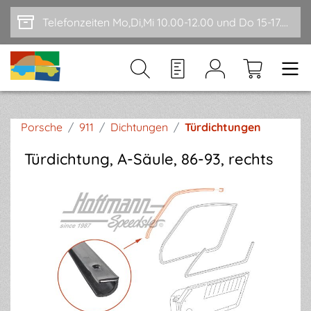
Zum Hauptinhalt springen
Telefonzeiten Mo,Di,Mi 10.00-12.00 und Do 15-17.00
Porsche
/
911
/
Dichtungen
/
Türdichtungen
Türdichtung, A-Säule, 86-93, rechts
Bildergalerie überspringen