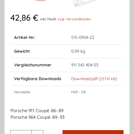
42,86 €
inkl. MwSt.
zzgl. Versandkosten
Artikel-Nr.:
515-0904-22
Gewicht
0.09 kg
Vergleichsnummer
911 542 404 03
Verfügbare Downloads
Download.pdf (
)
257.91 kB
Hersteller
HSP - DE
Porsche 911 Coupé .86-.89
Porsche 964 Coupé .89-.93