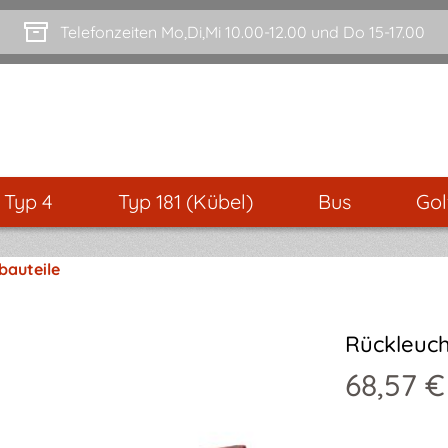
Telefonzeiten Mo,Di,Mi 10.00-12.00 und Do 15-17.00
- Typ 4
Typ 181 (Kübel)
Bus
Gol
bauteile
Rückleucht
68,57 €