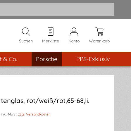
Suchen
Merkliste
Konto
Warenkorb
f & Co.
Porsche
PPS-Exklusiv
englas, rot/weiß/rot,65-68,li.
inkl. MwSt.
zzgl. Versandkosten