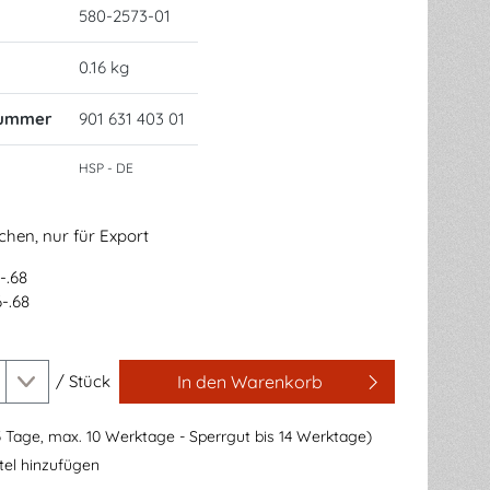
580-2573-01
0.16 kg
nummer
901 631 403 01
HSP - DE
chen, nur für Export
-.68
-.68
/
Stück
In den Warenkorb
3 Tage, max. 10 Werktage - Sperrgut bis 14 Werktage)
el hinzufügen