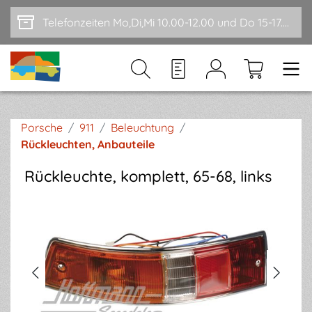
Zum Hauptinhalt springen
Telefonzeiten Mo,Di,Mi 10.00-12.00 und Do 15-17.00
Porsche
/
911
/
Beleuchtung
/
Rückleuchten, Anbauteile
Rückleuchte, komplett, 65-68, links
Bildergalerie überspringen