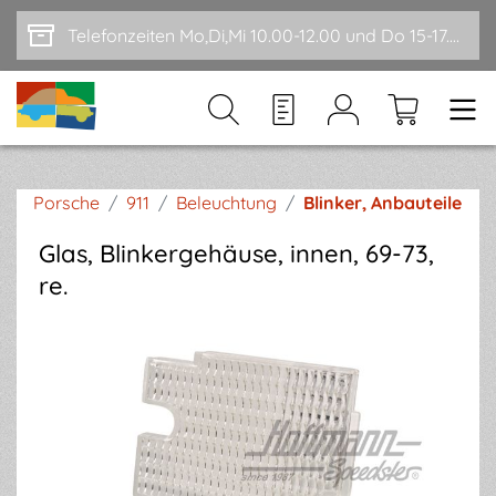
Zum Hauptinhalt springen
Telefonzeiten Mo,Di,Mi 10.00-12.00 und Do 15-17.00
Porsche
/
911
/
Beleuchtung
/
Blinker, Anbauteile
Glas, Blinkergehäuse, innen, 69-73,
re.
Bildergalerie überspringen