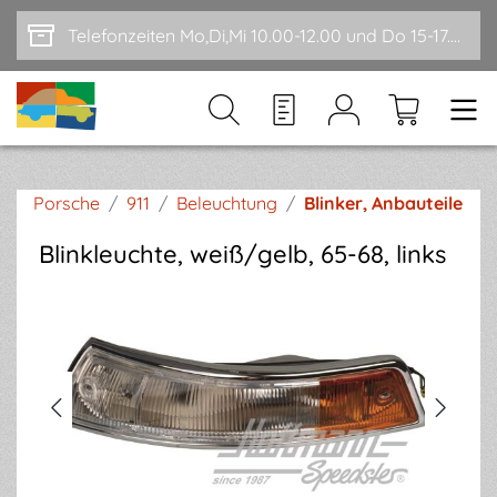
Zum Hauptinhalt springen
Telefonzeiten Mo,Di,Mi 10.00-12.00 und Do 15-17.00
Porsche
/
911
/
Beleuchtung
/
Blinker, Anbauteile
Blinkleuchte, weiß/gelb, 65-68, links
Bildergalerie überspringen