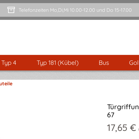
Telefonzeiten Mo,Di,Mi 10.00-12.00 und Do 15-17.00
- Typ 4
Typ 181 (Kübel)
Bus
Gol
uteile
Türgriffun
67
17,65 €