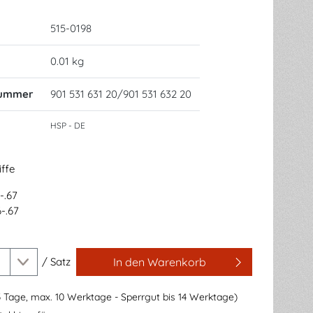
515-0198
0.01 kg
nummer
901 531 631 20/901 531 632 20
HSP - DE
iffe
-.67
-.67
/
Satz
In den Warenkorb
3 Tage, max. 10 Werktage - Sperrgut bis 14 Werktage)