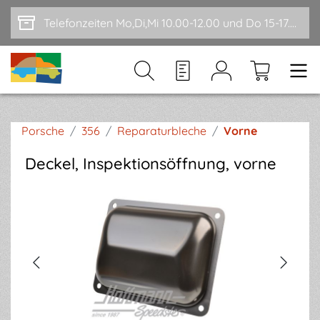
Zum Hauptinhalt springen
Telefonzeiten Mo,Di,Mi 10.00-12.00 und Do 15-17.00
Porsche
/
356
/
Reparaturbleche
/
Vorne
Deckel, Inspektionsöffnung, vorne
Bildergalerie überspringen