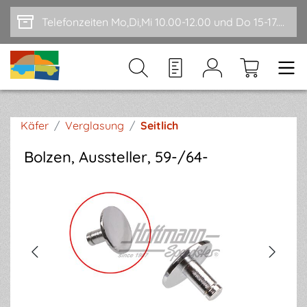
Zum Hauptinhalt springen
Telefonzeiten Mo,Di,Mi 10.00-12.00 und Do 15-17.00
Käfer
/
Verglasung
/
Seitlich
Bolzen, Aussteller, 59-/64-
Bildergalerie überspringen