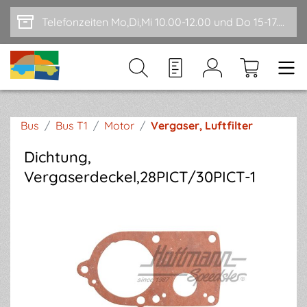
Zum Hauptinhalt springen
Telefonzeiten Mo,Di,Mi 10.00-12.00 und Do 15-17.00
Bus
/
Bus T1
/
Motor
/
Vergaser, Luftfilter
Dichtung,
Vergaserdeckel,28PICT/30PICT-1
Bildergalerie überspringen