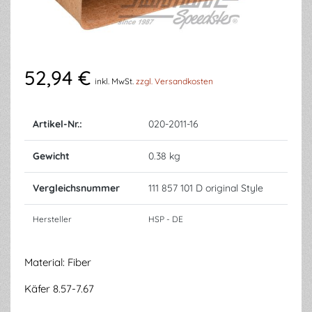
52,94 €
inkl. MwSt.
zzgl. Versandkosten
Artikel-Nr.:
020-2011-16
Gewicht
0.38 kg
Vergleichsnummer
111 857 101 D original Style
Hersteller
HSP - DE
Material: Fiber
Käfer 8.57-7.67