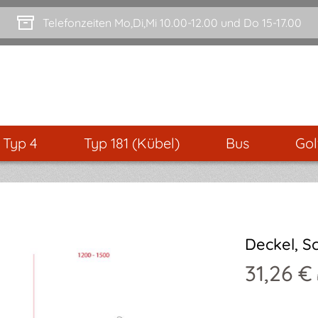
Telefonzeiten Mo,Di,Mi 10.00-12.00 und Do 15-17.00
- Typ 4
Typ 181 (Kübel)
Bus
Gol
Deckel, S
31,26 €