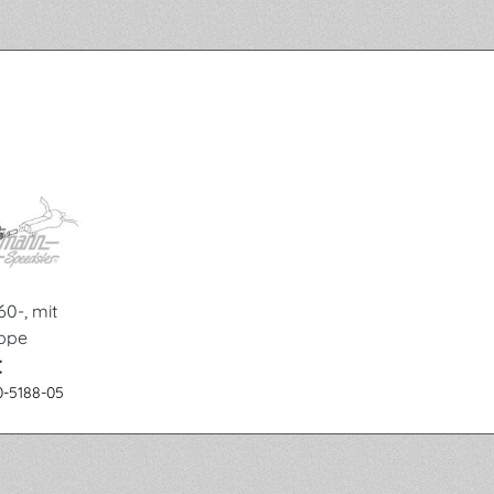
60-, mit
ppe
€
0-5188-05