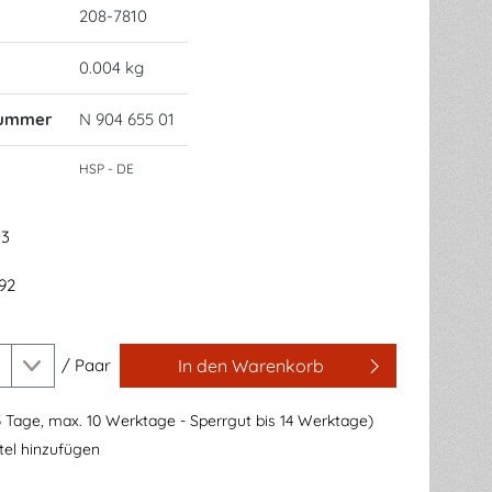
208-7810
0.004 kg
nummer
N 904 655 01
HSP - DE
03
.92
/
Paar
In den Warenkorb
3 Tage, max. 10 Werktage - Sperrgut bis 14 Werktage)
el hinzufügen