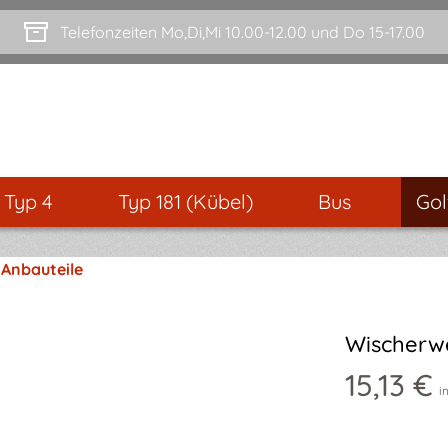
Telefonzeiten Mo,Di,Mi 10.00-12.00 und Do 15-17.00
- Typ 4
Typ 181 (Kübel)
Bus
Gol
 Anbauteile
Wischerwe
15,13 €
i