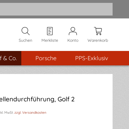
Suchen
Merkliste
Konto
Warenkorb
f & Co.
Porsche
PPS-Exklusiv
llendurchführung, Golf 2
nkl. MwSt.
zzgl. Versandkosten