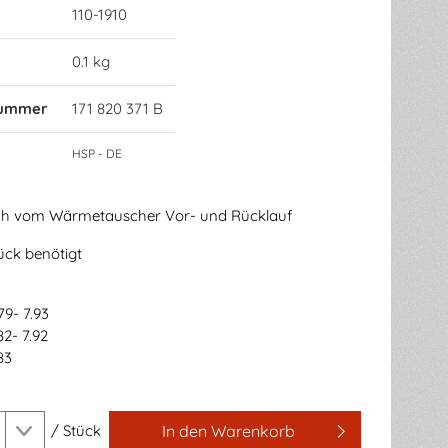
110-1910
0.1 kg
nummer
171 820 371 B
HSP - DE
h vom Wärmetauscher Vor- und Rücklauf
ück benötigt
3
79- 7.93
2- 7.92
83
/
Stück
In den Warenkorb