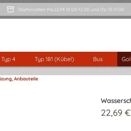
Telefonzeiten Mo,Di,Mi 10.00-12.00 und Do 15-17.00
- Typ 4
Typ 181 (Kübel)
Bus
Gol
izung, Anbauteile
Wassersch
22,69 €