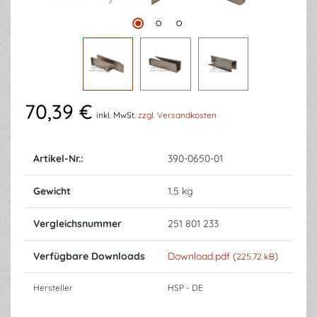
70,39 €
inkl. MwSt.
zzgl. Versandkosten
Artikel-Nr.:
390-0650-01
Gewicht
1.5 kg
Vergleichsnummer
251 801 233
Verfügbare Downloads
Download.pdf (
)
225.72 kB
Hersteller
HSP - DE