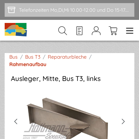
Zum Hauptinhalt springen
Telefonzeiten Mo,Di,Mi 10.00-12.00 und Do 15-17.00
Bus
/
Bus T3
/
Reparaturbleche
/
Rahmenaufbau
Ausleger, Mitte, Bus T3, links
Bildergalerie überspringen