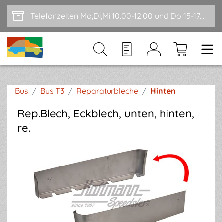
Zum Hauptinhalt springen
Telefonzeiten Mo,Di,Mi 10.00-12.00 und Do 15-17.00
Bus
/
Bus T3
/
Reparaturbleche
/
Hinten
Rep.Blech, Eckblech, unten, hinten,
re.
Bildergalerie überspringen