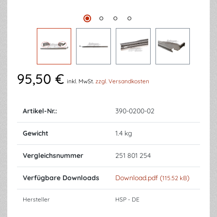
95,50 €
inkl. MwSt.
zzgl. Versandkosten
Artikel-Nr.:
390-0200-02
Gewicht
1.4 kg
Vergleichsnummer
251 801 254
Verfügbare Downloads
Download.pdf (
)
115.52 kB
Hersteller
HSP - DE