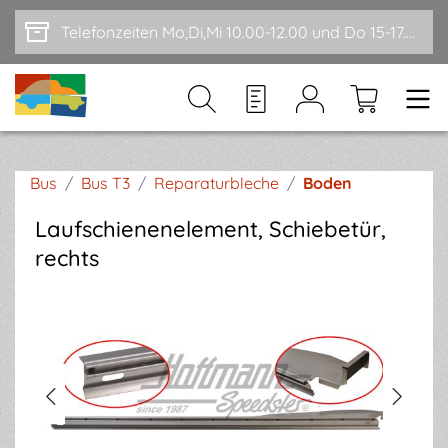
Zum Hauptinhalt springen
Telefonzeiten Mo,Di,Mi 10.00-12.00 und Do 15-17.00
Bus
/
Bus T3
/
Reparaturbleche
/
Boden
Laufschienenelement, Schiebetür,
rechts
Bildergalerie überspringen