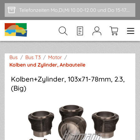
Zum Hauptinhalt springen
Telefonzeiten Mo,Di,Mi 10.00-12.00 und Do 15-17.00
Bus
/
Bus T3
/
Motor
/
Kolben und Zylinder, Anbauteile
Kolben+Zylinder, 103x71-78mm, 2.3,
(Big)
Bildergalerie überspringen