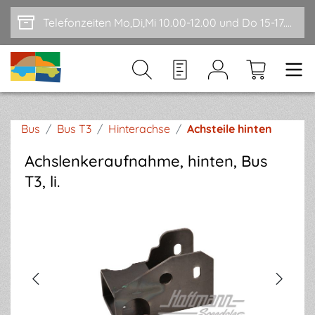
Zum Hauptinhalt springen
Telefonzeiten Mo,Di,Mi 10.00-12.00 und Do 15-17.00
Bus
/
Bus T3
/
Hinterachse
/
Achsteile hinten
Achslenkeraufnahme, hinten, Bus
T3, li.
Bildergalerie überspringen