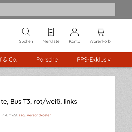
Suchen
Merkliste
Konto
Warenkorb
f & Co.
Porsche
PPS-Exklusiv
e, Bus T3, rot/weiß, links
inkl. MwSt.
zzgl. Versandkosten