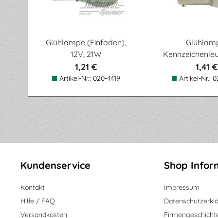
Glühlampe (Einfaden),
Glühlam
12V, 21W
Kennzeichenleu
10W
1,21 €
1,41 €
Artikel-Nr.:
020-4419
Artikel-Nr.:
0
Kundenservice
Shop Infor
Kontakt
Impressum
Hilfe / FAQ
Datenschutzerkl
Versandkosten
Firmengeschicht