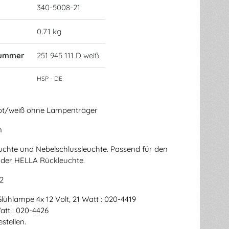
340-5008-21
0.71 kg
nummer
251 945 111 D weiß
HSP - DE
rot/weiß ohne Lampenträger
n
uchte und Nebelschlussleuchte. Passend für den
der HELLA Rückleuchte.
2
lühlampe 4x 12 Volt, 21 Watt : 020-4419
Watt : 020-4426
stellen.