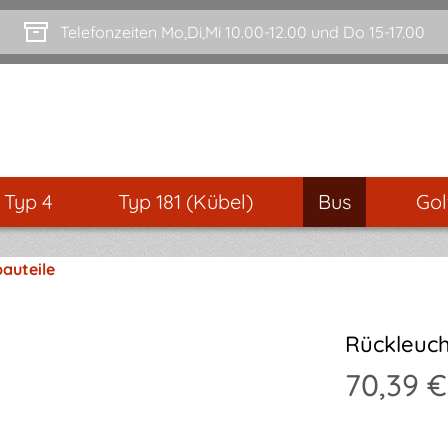
Telefonzeiten Mo,Di,Mi 10.00-12.00 und Do 15-17.00
- Typ 4
Typ 181 (Kübel)
Bus
Gol
auteile
Rückleucht
70,39 €