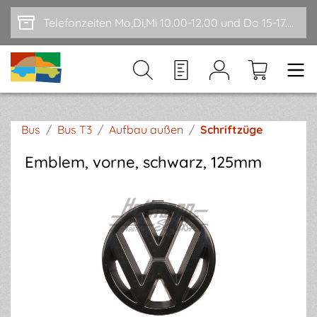
Zum Hauptinhalt springen
Telefonzeiten Mo,Di,Mi 10.00-12.00 und Do 15-17.00
Bus
/
Bus T3
/
Aufbau außen
/
Schriftzüge
Emblem, vorne, schwarz, 125mm
Bildergalerie überspringen