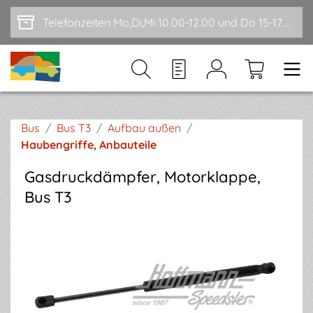
Zum Hauptinhalt springen
Telefonzeiten Mo,Di,Mi 10.00-12.00 und Do 15-17.00
Bus
/
Bus T3
/
Aufbau außen
/
Haubengriffe, Anbauteile
Gasdruckdämpfer, Motorklappe,
Bus T3
Bildergalerie überspringen