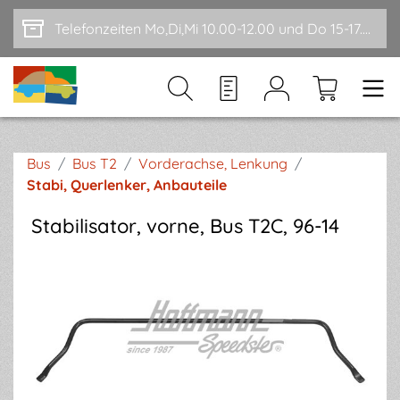
Zum Hauptinhalt springen
Telefonzeiten Mo,Di,Mi 10.00-12.00 und Do 15-17.00
Bus
/
Bus T2
/
Vorderachse, Lenkung
/
Stabi, Querlenker, Anbauteile
Stabilisator, vorne, Bus T2C, 96-14
Bildergalerie überspringen