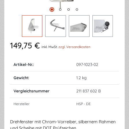
149,75 €
inkl. MwSt.
zzgl. Versandkosten
Artikel-Nr.:
097-1023-02
Gewicht
1.2 kg
Vergleichsnummer
211 837 602 B
Hersteller
HSP - DE
Drehfenster mit Chrom-Vorreiber, silbernem Rahmen
und Scheibe mit DOT Prüfzeichen