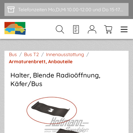
Zum Hauptinhalt springen
Telefonzeiten Mo,Di,Mi 10.00-12.00 und Do 15-17.00
Bus
/
Bus T2
/
Innenausstattung
/
Armaturenbrett, Anbauteile
Halter, Blende Radioöffnung,
Käfer/Bus
Bildergalerie überspringen