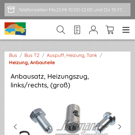
Zum Hauptinhalt springen
Telefonzeiten Mo,Di,Mi 10.00-12.00 und Do 15-17.00
Bus
/
Bus T2
/
Auspuff, Heizung, Tank
/
Heizung, Anbauteile
Anbausatz, Heizungszug,
links/rechts, (groß)
Bildergalerie überspringen